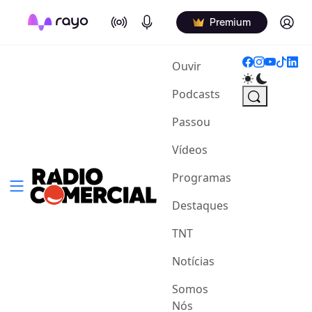
On Air
Podcasts
Log in
Premium
(current)
Ouvir
Podcasts
Passou
Vídeos
Programas
Destaques
TNT
Notícias
Somos
Nós