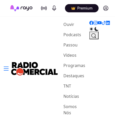
On Air
Podcasts
Log in
Premium
(current)
Ouvir
Podcasts
Passou
Vídeos
Programas
Destaques
TNT
Notícias
Somos
Nós