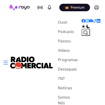
On Air
Podcasts
Log in
Premium
(current)
Ouvir
Podcasts
Passou
Vídeos
Programas
Destaques
TNT
Notícias
Somos
Nós