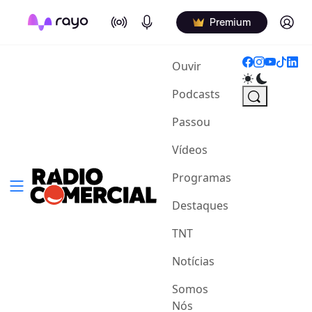
On Air
Podcasts
Log in
Premium
(current)
Ouvir
Podcasts
Passou
Vídeos
Programas
Destaques
TNT
Notícias
Somos
Nós