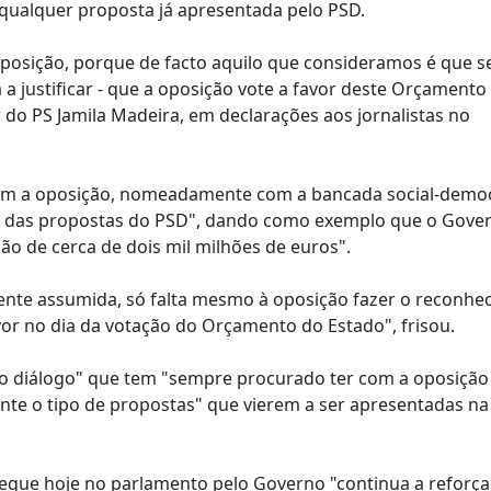
qualquer proposta já apresentada pelo PSD.
osição, porque de facto aquilo que consideramos é que s
a a justificar - que a oposição vote a favor deste Orçamento
 do PS Jamila Madeira, em declarações aos jornalistas no
 com a oposição, nomeadamente com a bancada social-democ
ém das propostas do PSD", dando como exemplo que o Gove
ão de cerca de dois mil milhões de euros".
ramente assumida, só falta mesmo à oposição fazer o reconh
vor no dia da votação do Orçamento do Estado", frisou.
 o diálogo" que tem "sempre procurado ter com a oposição
te o tipo de propostas" que vierem a ser apresentadas na
regue hoje no parlamento pelo Governo "continua a reforça