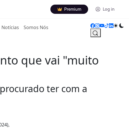
Premium
Log in
Notícias
Somos Nós
nto que vai "muito
 procurado ter com a
024),