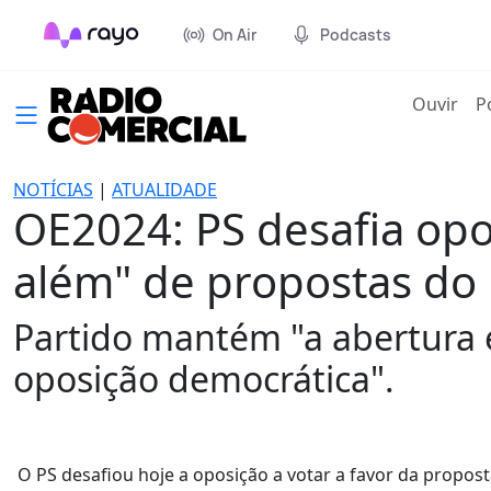
On Air
Podcasts
(cur
Ouvir
P
NOTÍCIAS
|
ATUALIDADE
OE2024: PS desafia opo
além" de propostas do
Partido mantém "a abertura 
oposição democrática".
O PS desafiou hoje a oposição a votar a favor da propo