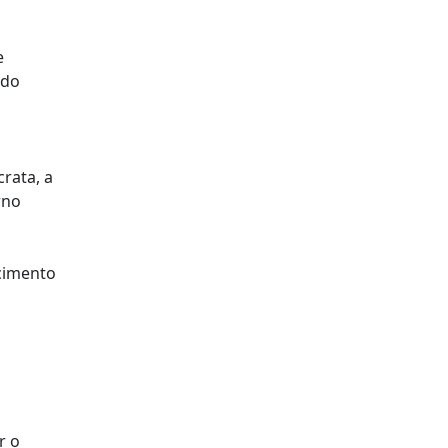
e
 do
rata, a
rno
ecimento
r o