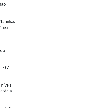
são
"famílias
 "nas
 do
sde há
 níveis
estão a