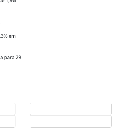
de 1,8%
.
5,3% em
da para 29