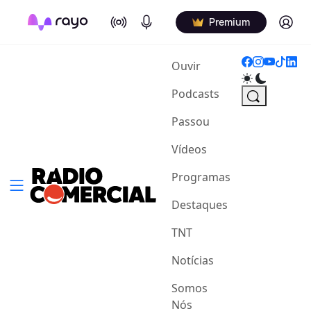
On Air
Podcasts
Log in
Premium
(current)
Ouvir
Podcasts
Passou
Vídeos
Programas
Destaques
TNT
Notícias
Somos
Nós