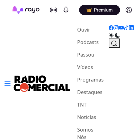
On Air
Podcasts
Log in
Premium
(current)
Ouvir
Podcasts
Passou
Vídeos
Programas
Destaques
TNT
Notícias
Somos
Nós