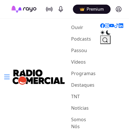
On Air
Podcasts
Log in
Premium
(current)
Ouvir
Podcasts
Passou
Vídeos
Programas
Destaques
TNT
Notícias
Somos
Nós