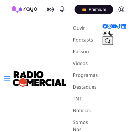
On Air
Podcasts
Log in
Premium
(current)
Ouvir
Podcasts
Passou
Vídeos
Programas
Destaques
TNT
Notícias
Somos
Nós