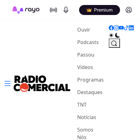
On Air
Podcasts
Log in
Premium
(current)
Ouvir
Podcasts
Passou
Vídeos
Programas
Destaques
TNT
Notícias
Somos
Nós