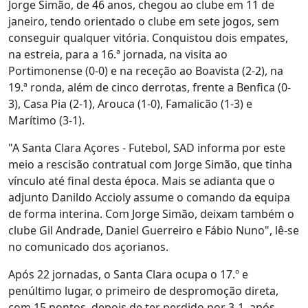
Jorge Simão, de 46 anos, chegou ao clube em 11 de
janeiro, tendo orientado o clube em sete jogos, sem
conseguir qualquer vitória. Conquistou dois empates,
na estreia, para a 16.ª jornada, na visita ao
Portimonense (0-0) e na receção ao Boavista (2-2), na
19.ª ronda, além de cinco derrotas, frente a Benfica (0-
3), Casa Pia (2-1), Arouca (1-0), Famalicão (1-3) e
Marítimo (3-1).
"A Santa Clara Açores - Futebol, SAD informa por este
meio a rescisão contratual com Jorge Simão, que tinha
vínculo até final desta época. Mais se adianta que o
adjunto Danildo Accioly assume o comando da equipa
de forma interina. Com Jorge Simão, deixam também o
clube Gil Andrade, Daniel Guerreiro e Fábio Nuno", lê-se
no comunicado dos açorianos.
Após 22 jornadas, o Santa Clara ocupa o 17.º e
penúltimo lugar, o primeiro de despromoção direta,
com 15 pontos, depois de ter perdido por 3-1, após