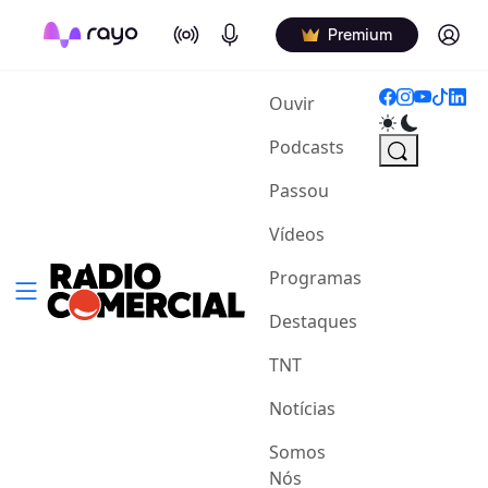
On Air
Podcasts
Log in
Premium
(current)
Ouvir
Podcasts
Passou
Vídeos
Programas
Destaques
TNT
Notícias
Somos
Nós