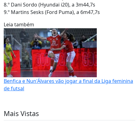
8.º Dani Sordo (Hyundai i20), a 3m44,7s
9.º Martins Sesks (Ford Puma), a 6m47,7s
Leia também
Benfica e Nun'Álvares vão jogar a final da Liga feminina
de futsal
Mais Vistas