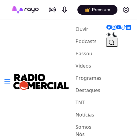
On Air
Podcasts
Log in
Premium
(current)
Ouvir
Podcasts
Passou
Vídeos
Programas
Destaques
TNT
Notícias
Somos
Nós