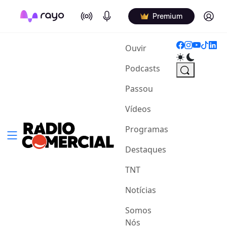
On Air
Podcasts
Log in
Premium
(current)
Ouvir
Podcasts
Passou
Vídeos
Programas
Destaques
TNT
Notícias
Somos
Nós