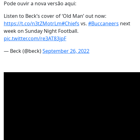
Pode ouvir a nova versão aqui:
Listen to Beck’s cover of ‘Old Man’ out now:
https://t.co/n3tZMotrLm
#Chiefs
vs.
#Buccaneers
next
week on Sunday Night Football.
pic.twitter.com/re3AT83jpF
— Beck (@beck)
September 26, 2022