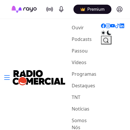
On Air
Podcasts
Log in
Premium
(current)
Ouvir
Podcasts
Passou
Vídeos
Programas
Destaques
TNT
Notícias
Somos
Nós