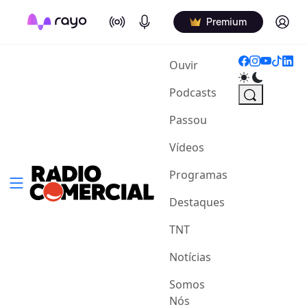
On Air
Podcasts
Log in
Premium
(current)
Ouvir
Podcasts
Passou
Vídeos
Programas
Destaques
TNT
Notícias
Somos
Nós