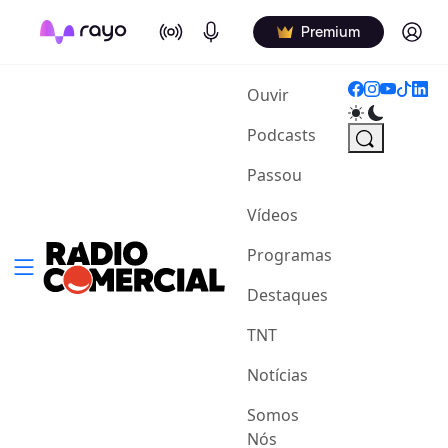
On Air
Podcasts
Log in
Premium
(current)
Ouvir
Podcasts
Passou
Vídeos
Programas
Destaques
TNT
Notícias
Somos
Nós