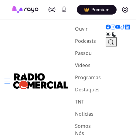
On Air
Podcasts
Log in
Premium
(current)
Ouvir
Podcasts
Passou
Vídeos
Programas
Destaques
TNT
Notícias
Somos
Nós