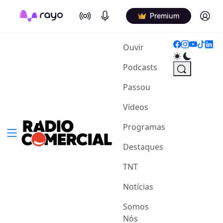
On Air
Podcasts
Log in
Premium
(current)
Ouvir
Podcasts
Passou
Vídeos
Programas
Destaques
TNT
Notícias
Somos
Nós