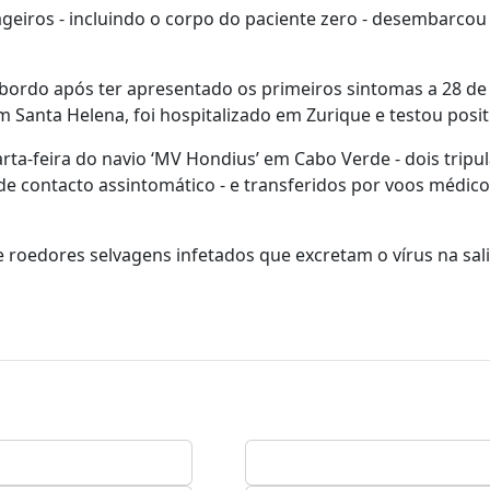
iros - incluindo o corpo do paciente zero - desembarcou
ordo após ter apresentado os primeiros sintomas a 28 de 
anta Helena, foi hospitalizado em Zurique e testou posit
a-feira do navio ‘MV Hondius’ em Cabo Verde - dois tripu
e contacto assintomático - e transferidos por voos médic
oedores selvagens infetados que excretam o vírus na sali