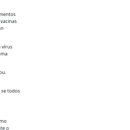
imentos
 vacinas
an
 vírus
 uma
ou.
 se todos
omo
te o