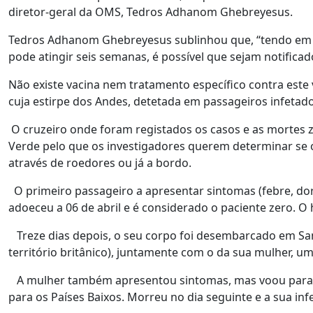
diretor-geral da OMS, Tedros Adhanom Ghebreyesus.
Tedros Adhanom Ghebreyesus sublinhou que, “tendo em co
pode atingir seis semanas, é possível que sejam notificad
Não existe vacina nem tratamento específico contra este
cuja estirpe dos Andes, detetada em passageiros infetad
O cruzeiro onde foram registados os casos e as mortes z
Verde pelo que os investigadores querem determinar se o
através de roedores ou já a bordo.
O primeiro passageiro a apresentar sintomas (febre, dor 
adoeceu a 06 de abril e é considerado o paciente zero. O
Treze dias depois, o seu corpo foi desembarcado em Sant
território britânico), juntamente com o da sua mulher, u
A mulher também apresentou sintomas, mas voou para Jo
para os Países Baixos. Morreu no dia seguinte e a sua inf