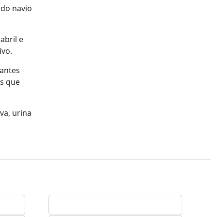
 do navio
abril e
ivo.
lantes
os que
va, urina