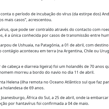
nta o período de incubação do vírus (da estirpe dos) And
os mais casos”, acrescentou.
 vírus, que pode ser contraído através do contacto com roe
os, é a única conhecida por casos de transmissão entre hu
arpou de Ushuaia, na Patagónia, a 01 de abril, com destino
 contágio aconteceu em terra (na Argentina, Chile ou Urug
de cabeça e diarreia ligeira) foi um holandês de 70 anos q
 homem morreu a bordo do navio no dia 11 de abril.
a Helena (ilha remota no Oceano Atlântico sul que faz pa
ma holandesa de 69 anos.
anesburgo, África do Sul, a 25 de abril, onde ia embarca
eção por hantavírus foi confirmada a 04 de maio.