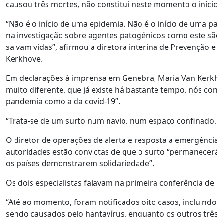
causou três mortes, não constitui neste momento o iní
“Não é o início de uma epidemia. Não é o início de uma p
na investigação sobre agentes patogénicos como este são 
salvam vidas”, afirmou a diretora interina de Prevençã
Kerkhove.
Em declarações à imprensa em Genebra, Maria Van Kerkho
muito diferente, que já existe há bastante tempo, nós con
pandemia como a da covid-19”.
“Trata-se de um surto num navio, num espaço confinado
O diretor de operações de alerta e resposta a emergênc
autoridades estão convictas de que o surto “permanecerá
os países demonstrarem solidariedade”.
Os dois especialistas falavam na primeira conferência de
“Até ao momento, foram notificados oito casos, incluind
sendo causados pelo hantavírus, enquanto os outros três