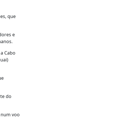
es, que
dores e
manos.
 a Cabo
uai)
ue
rte do
r num voo