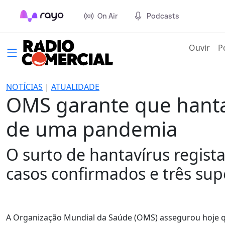
On Air
Podcasts
(cur
Ouvir
P
NOTÍCIAS
|
ATUALIDADE
OMS garante que hanta
de uma pandemia
O surto de hantavírus regist
casos confirmados e três sup
A Organização Mundial da Saúde (OMS) assegurou hoje qu