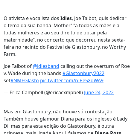
O ativista e vocalista dos
Idles
, Joe Talbot, quis dedicar
o tema da sua banda 'Mother' "a todas as mães e a
todas mulheres e ao seu direito de optar pela
maternidade”, no concerto que decorreu nesta sexta-
feira no recinto do Festival de Glastonbury, no Worthy
Farm.
Joe Talbot of
@idlesband
calling out the overturn of Roe
v. Wade during the bands
#Glastonbury2022
set
#NMEGlasto
pic.twitter.com/nIPe5XdWA9
— Erica Campbell (@ericacxmpbell)
June 24, 2022
Mas em Glastonbury, não houve só contestação.
Também houve glamour. Diana para os ingleses é Lady
Di, mas para esta edição do Glastonbury, é outra
princesa, mais ligada à soul, falamos de
Diana Ross
,