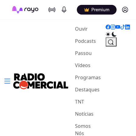
On Air
Podcasts
Log in
Premium
(current)
Ouvir
Podcasts
Passou
Vídeos
Programas
Destaques
TNT
Notícias
Somos
Nós