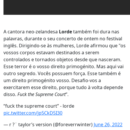
A cantora neo-zelandesa
Lorde
também foi dura nas
palavras, durante o seu concerto de ontem no festival
inglês. Dirigindo-se às mulheres, Lorde afirmou que "os
vossos corpos estavam destinados a serem
controlados e tornados objetos desde que nasceram.
Esse terror é o vosso direito primogénito. Mas aqui vai
outro segredo. Vocês possuem força. Esse também é
um direito primogénito vosso. Desafio-vos a
exercitarem esse direito, porque tudo à volta depende
disso.
Fuck the Supreme Court
”.
“fuck the supreme court” - lorde
pic.twitter.com/jp5CkD5I30
— r ?¨ taylor’s version (@foreverrwinter)
June 26, 2022