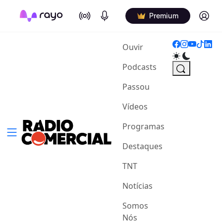
On Air
Podcasts
Log in
Premium
(current)
Ouvir
Podcasts
Passou
Vídeos
Programas
Destaques
TNT
Notícias
Somos
Nós