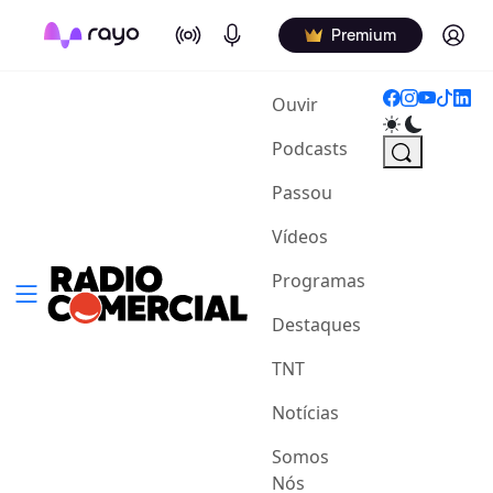
On Air
Podcasts
Log in
Premium
(current)
Ouvir
Podcasts
Passou
Vídeos
Programas
Destaques
TNT
Notícias
Somos
Nós