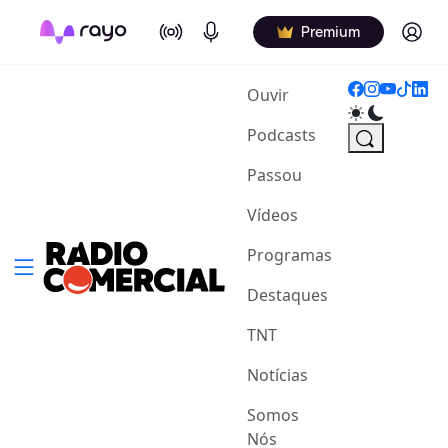
On Air
Podcasts
Log in
Premium
(current)
Ouvir
Podcasts
Passou
Vídeos
Programas
Destaques
TNT
Notícias
Somos
Nós