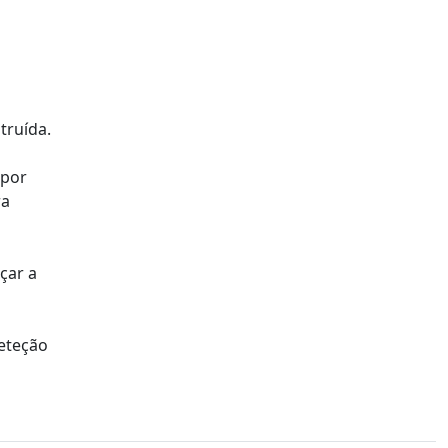
truída.
 por
ra
çar a
eteção