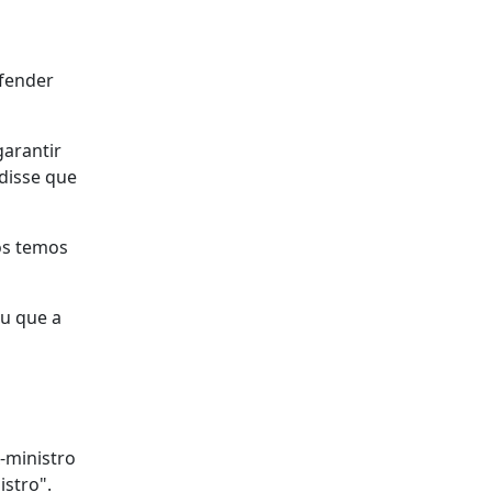
efender
garantir
 disse que
nós temos
ou que a
-ministro
stro".