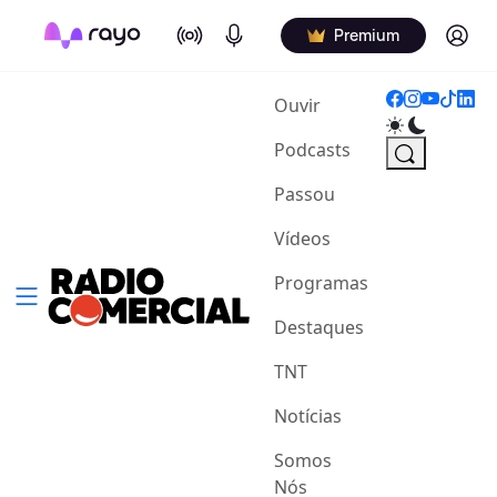
On Air
Podcasts
Log in
Premium
(current)
Ouvir
Podcasts
Passou
Vídeos
Programas
Destaques
TNT
Notícias
Somos
Nós