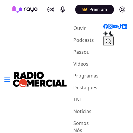
On Air
Podcasts
Log in
Premium
(current)
Ouvir
Podcasts
Passou
Vídeos
Programas
Destaques
TNT
Notícias
Somos
Nós