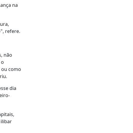
dança na
ura,
, refere.
s, não
 o
l' ou como
riu.
esse dia
eiro-
pitais,
ilibar