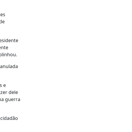
tes
de
esidente
ente
blinhou.
(anulada
s e
zer dele
ma guerra
 cidadão