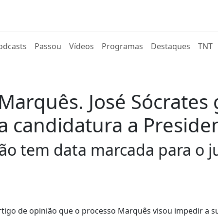
rent)
odcasts
Passou
Vídeos
Programas
Destaques
TNT
Marquês. José Sócrates 
a candidatura a Preside
ão tem data marcada para o j
rtigo de opinião que o processo Marquês visou impedir a s