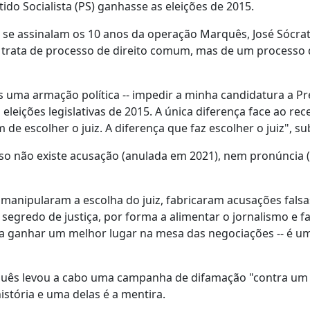
ido Socialista (PS) ganhasse as eleições de 2015.
e se assinalam os 10 anos da operação Marquês, José Sócra
 trata de processo de direito comum, mas de um processo 
 uma armação política -- impedir a minha candidatura a Pr
 eleições legislativas de 2015. A única diferença face ao rec
de escolher o juiz. A diferença que faz escolher o juiz", su
so não existe acusação (anulada em 2021), nem pronúncia 
 manipularam a escolha do juiz, fabricaram acusações falsa
segredo de justiça, por forma a alimentar o jornalismo e fa
ina a ganhar um melhor lugar na mesa das negociações -- é u
rtuguês levou a cabo uma campanha de difamação "contra um
istória e uma delas é a mentira.