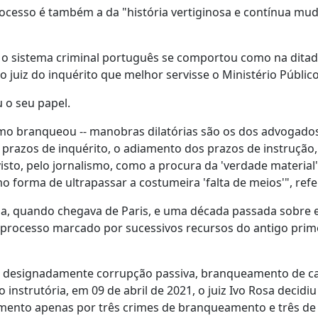
processo é também a da "história vertiginosa e contínua mu
e o sistema criminal português se comportou como na ditad
uiz do inquérito que melhor servisse o Ministério Público"
 o seu papel.
lismo branqueou -- manobras dilatórias são os dos advogado
prazos de inquérito, o adiamento dos prazos de instrução,
isto, pelo jornalismo, como a procura da 'verdade materia
 forma de ultrapassar a costumeira 'falta de meios'", refe
boa, quando chegava de Paris, e uma década passada sobre 
rocesso marcado por sucessivos recursos do antigo prim
s, designadamente corrupção passiva, branqueamento de ca
instrutória, em 09 de abril de 2021, o juiz Ivo Rosa decidiu 
amento apenas por três crimes de branqueamento e três de