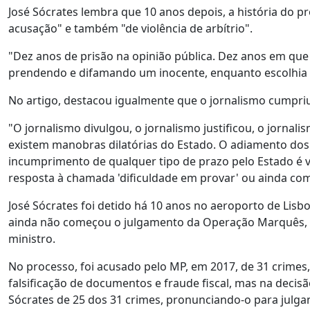
José Sócrates lembra que 10 anos depois, a história do 
acusação" e também "de violência de arbítrio".
"Dez anos de prisão na opinião pública. Dez anos em qu
prendendo e difamando um inocente, enquanto escolhia o j
No artigo, destacou igualmente que o jornalismo cumpriu
"O jornalismo divulgou, o jornalismo justificou, o jorna
existem manobras dilatórias do Estado. O adiamento dos 
incumprimento de qualquer tipo de prazo pelo Estado é v
resposta à chamada 'dificuldade em provar' ou ainda como
José Sócrates foi detido há 10 anos no aeroporto de Lis
ainda não começou o julgamento da Operação Marquês, p
ministro.
No processo, foi acusado pelo MP, em 2017, de 31 crime
falsificação de documentos e fraude fiscal, mas na decisão 
Sócrates de 25 dos 31 crimes, pronunciando-o para julg