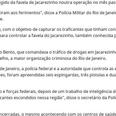
ugido da favela de Jacarezinho noutra operação no mês pas
ram aos ferimentos", disse a Polícia Militar do Rio de Jane
e.
oa), com o objetivo de capturar os traficantes que tinham co
para controlar a favela do Jacarezinho, também conhecida 
ico Bento, que comandava o tráfico de drogas em Jacarezinh
ho, a maior organização criminosa do Rio de Janeiro.
e Janeiro, a polícia federal e a autoridade que controla as 
, foram apreendidas seis espingardas, três pistolas e du
 e forças federais, depois de um trabalho de inteligência d
antes escondidos nessa região", disse o secretário da Políc
 encerradas, o mesmo acontecendo com os centros de saúde