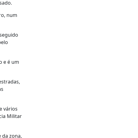
sado.
iro, num
nseguido
pelo
o e é um
estradas,
as
e vários
ia Militar
 da zona,