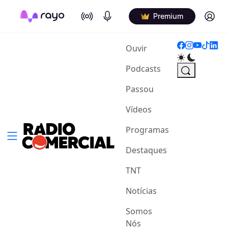
On Air
Podcasts
Log in
Premium
(current)
Ouvir
Podcasts
Passou
Vídeos
Programas
Destaques
TNT
Notícias
Somos
Nós