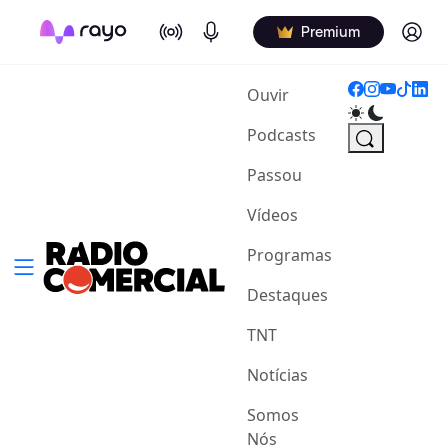
On Air
Podcasts
Log in
Premium
(current)
Ouvir
Podcasts
Passou
Vídeos
Programas
Destaques
TNT
Notícias
Somos
Nós