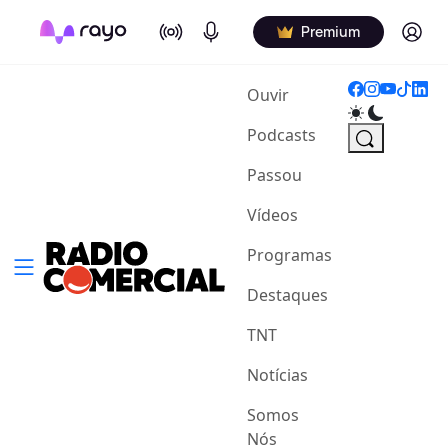
On Air
Podcasts
Log in
Premium
(current)
Ouvir
Podcasts
Passou
Vídeos
Programas
Destaques
TNT
Notícias
Somos
Nós