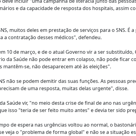
deve incluir "uma campanha de literacia junto das pessoa
ários e da capacidade de resposta dos hospitais, assim c
S, muitos deles em prestação de serviços para o SNS. É a 
a a contratação desses médicos", defendeu.
em 10 de março, e de o atual Governo vir a ser substituído, 
ério da Saúde não pode entrar em colapso, não pode ficar c
s mantêm-se, não desaparecem até às eleições".
 SNS não se podem demitir das suas funções. As pessoas pr
 precisam de uma resposta, muitas delas urgente", disse.
 da Saúde vir, "no meio desta crise de final de ano nas urgên
e isso "teria de ser feito muito antes" e devia ter sido pr
empo de espera nas urgências voltou ao normal, o bastonár
se veja o "problema de forma global" e não se a situação es