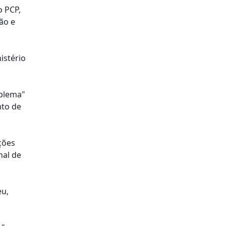
o PCP,
ão e
istério
oblema"
nto de
ções
nal de
eu,