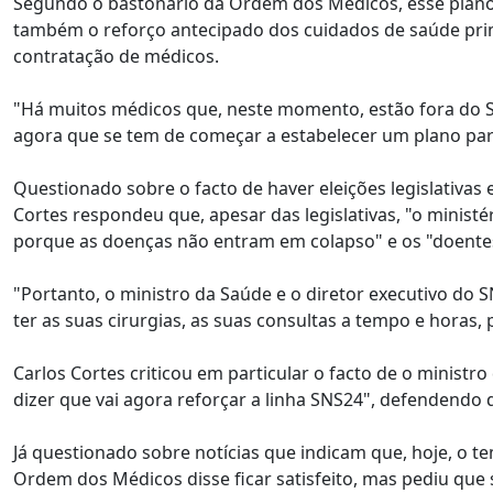
Segundo o bastonário da Ordem dos Médicos, esse plano 
também o reforço antecipado dos cuidados de saúde prim
contratação de médicos.
"Há muitos médicos que, neste momento, estão fora do SN
agora que se tem de começar a estabelecer um plano par
Questionado sobre o facto de haver eleições legislativas 
Cortes respondeu que, apesar das legislativas, "o minist
porque as doenças não entram em colapso" e os "doente
"Portanto, o ministro da Saúde e o diretor executivo do
ter as suas cirurgias, as suas consultas a tempo e horas,
Carlos Cortes criticou em particular o facto de o ministro
dizer que vai agora reforçar a linha SNS24", defendendo qu
Já questionado sobre notícias que indicam que, hoje, o t
Ordem dos Médicos disse ficar satisfeito, mas pediu que 