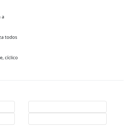
 a
za todos
, cíclico