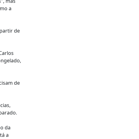
s", mas
omo a
partir de
Carlos
ongelado,
ecisam de
cias,
eparado.
io da
tá a