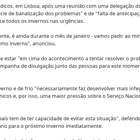
édicos, em Lisboa, após uma reunião com uma delegação d
e de banalização dos problemas" e de "falta de antecipaç
ce todos os invernos nas urgências.
te, é ainda durante o mês de janeiro - vamos pedir ao min
imo inverno", anunciou.
e estar "em cima do acontecimento a tentar resolver o pr
ampanha de divulgação junto das pessoas para este mome
nverno e de frio "necessariamente faz desenvolver mais infe
cos e, por isso, uma maior pressão sobre o Serviço Nacio
aís tem de ter capacidade de evitar esta situação", defend
ano para o próximo inverno imediatamente.