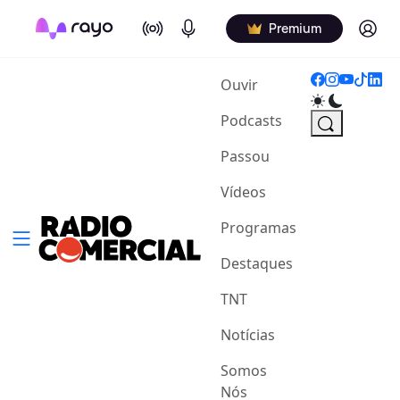
On Air
Podcasts
Log in
Premium
(current)
Ouvir
Podcasts
Passou
Vídeos
Programas
Destaques
TNT
Notícias
Somos
Nós