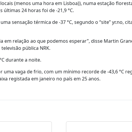
 locais (menos uma hora em Lisboa)), numa estação florest
últimas 24 horas foi de -21,9 °C.
uma sensação térmica de -37 °C, segundo o “site” yr.no, cit
ria em relação ao que podemos esperar”, disse Martin Gra
 televisão pública NRK.
°C durante a noite.
or uma vaga de frio, com um mínimo recorde de -43,6 °C re
aixa registada em janeiro no país em 25 anos.