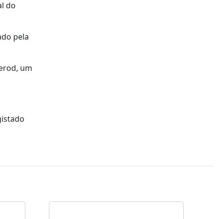
al do
ado pela
nerod, um
gistado