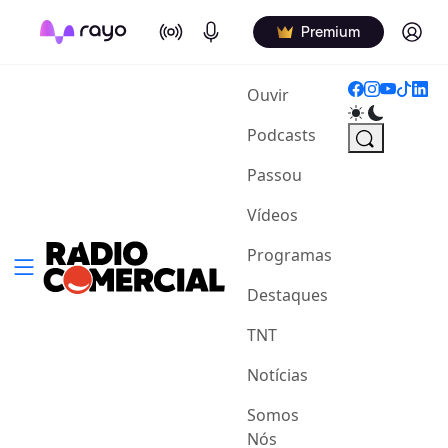
On Air
Podcasts
Log in
Premium
(current)
Ouvir
Podcasts
Passou
Vídeos
Programas
Destaques
TNT
Notícias
Somos
Nós