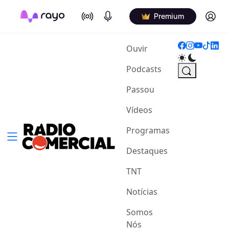
On Air
Podcasts
Log in
Premium
(current)
Ouvir
Podcasts
Passou
Vídeos
Programas
Destaques
TNT
Notícias
Somos
Nós