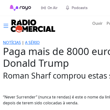
On Air
Podcasts
(cur
Ouvir
P
NOTÍCIAS
|
A SÉRIO
Paga mais de 8000 euro
Donald Trump
Roman Sharf comprou estas s
“Never Surrender” (nunca te rendas) é este o nome da l
depois de terem sido colocadas à venda.