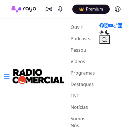
On Air
Podcasts
Log in
Premium
(current)
Ouvir
Podcasts
Passou
Vídeos
Programas
Destaques
TNT
Notícias
Somos
Nós