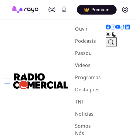
On Air
Podcasts
Log in
Premium
(current)
Ouvir
Podcasts
Passou
Vídeos
Programas
Destaques
TNT
Notícias
Somos
Nós