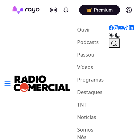
On Air
Podcasts
Log in
Premium
(current)
Ouvir
Podcasts
Passou
Vídeos
Programas
Destaques
TNT
Notícias
Somos
Nós