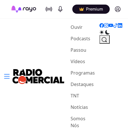
On Air
Podcasts
Log in
Premium
(current)
Ouvir
Podcasts
Passou
Vídeos
Programas
Destaques
TNT
Notícias
Somos
Nós