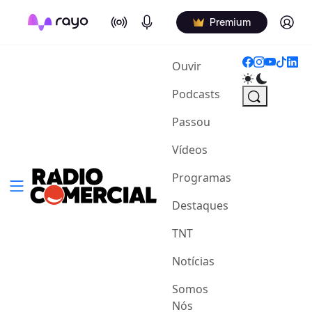
On Air
Podcasts
Log in
Premium
(current)
Ouvir
Podcasts
Passou
Vídeos
Programas
Destaques
TNT
Notícias
Somos
Nós