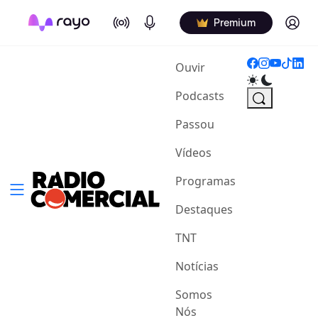
On Air
Podcasts
Log in
Premium
(current)
Ouvir
Podcasts
Passou
Vídeos
Programas
Destaques
TNT
Notícias
Somos
Nós