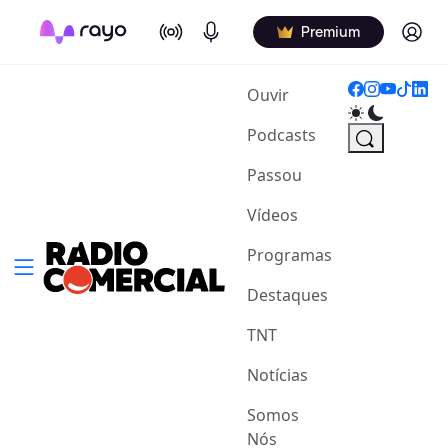
On Air
Podcasts
Log in
Premium
(current)
Ouvir
Podcasts
Passou
Vídeos
Programas
Destaques
TNT
Notícias
Somos
Nós