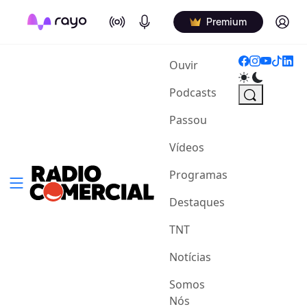
On Air
Podcasts
Log in
Premium
(current)
Ouvir
Podcasts
Passou
Vídeos
Programas
Destaques
TNT
Notícias
Somos
Nós