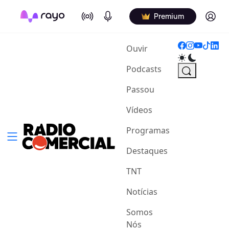
On Air
Podcasts
Log in
Premium
(current)
Ouvir
Podcasts
Passou
Vídeos
Programas
Destaques
TNT
Notícias
Somos
Nós