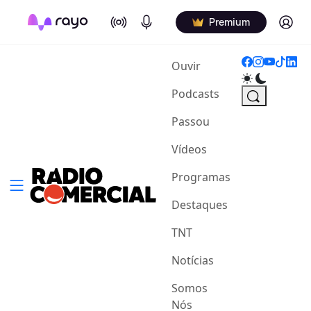
On Air
Podcasts
Log in
Premium
(current)
Ouvir
Podcasts
Passou
Vídeos
Programas
Destaques
TNT
Notícias
Somos
Nós