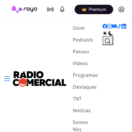
On Air
Podcasts
Log in
Premium
(current)
Ouvir
Podcasts
Passou
Vídeos
Programas
Destaques
TNT
Notícias
Somos
Nós