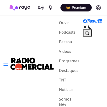
On Air
Podcasts
Log in
Premium
(current)
Ouvir
Podcasts
Passou
Vídeos
Programas
Destaques
TNT
Notícias
Somos
Nós